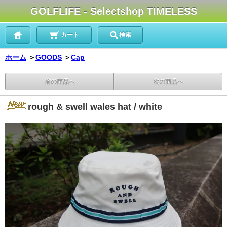
GOLFLIFE - Selectshop TIMELESS
カート
検索
ホーム
＞
GOODS
＞
Cap
前の商品へ
次の商品へ
rough & swell wales hat / white