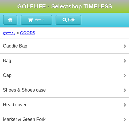
GOLFLIFE - Selectshop TIMELESS
カート
検索
ホーム
＞
GOODS
Caddie Bag
Bag
Cap
Shoes & Shoes case
Head cover
Marker & Green Fork