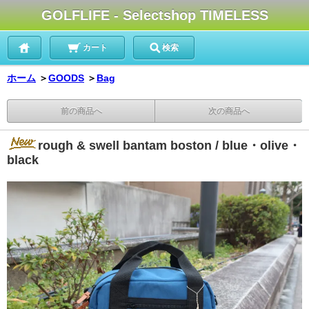
GOLFLIFE - Selectshop TIMELESS
カート
検索
ホーム
＞
GOODS
＞
Bag
前の商品へ
次の商品へ
rough & swell bantam boston / blue・olive・
black