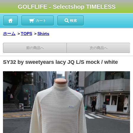
GOLFLIFE - Selectshop TIMELESS
カート
検索
ホーム
＞
TOPS
＞
Shirts
前の商品へ
次の商品へ
SY32 by sweetyears lacy JQ L/S mock / white