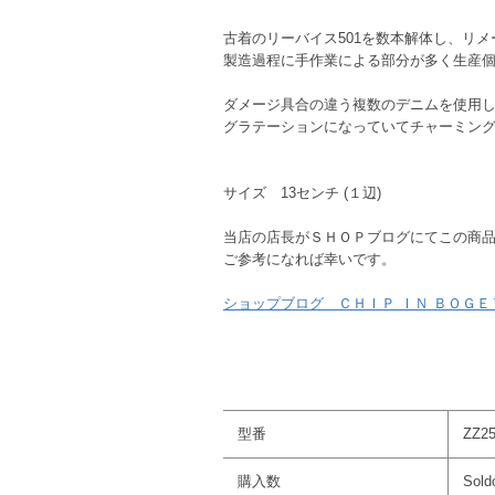
古着のリーバイス501を数本解体し、リ
製造過程に手作業による部分が多く生産
ダメージ具合の違う複数のデニムを使用
グラテーションになっていてチャーミン
サイズ 13センチ (１辺)
当店の店長がＳＨＯＰブログにてこの商
ご参考になれば幸いです。
ショップブログ ＣＨＩＰ ＩＮ ＢＯＧＥ
型番
ZZ2
購入数
Sold