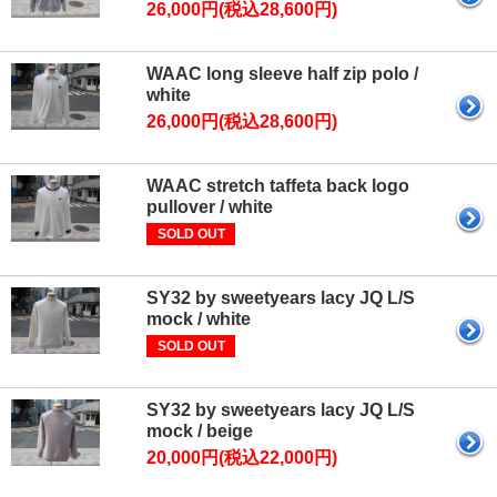
26,000円(税込28,600円)
WAAC long sleeve half zip polo /
white
26,000円(税込28,600円)
WAAC stretch taffeta back logo
pullover / white
SOLD OUT
SY32 by sweetyears lacy JQ L/S
mock / white
SOLD OUT
SY32 by sweetyears lacy JQ L/S
mock / beige
20,000円(税込22,000円)